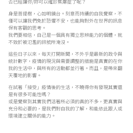
否已經讓你/妳可以確診焦慮症了呢？
身是菩提樹，心如明鏡台。刻意而持續的自我覺察，不
僅可以讓我們免於恐懼不安，也能夠對外在世界的訊息
保有客觀的思考。
我們要相信，自己是一個具有獨立思辨能力的個體，就
不致於被氾濫的訊號所淹沒。
這些日子以來，每天打開新聞，不外乎是最新的政令與
統計數字，疫情的現況與需要調整的措施是真實的在你
我的生活中，與所有的活動都並行著。而且，是帶來翻
天覆地的影響。
在試著「接受」疫情後的生活，不曉得你有發現其實還
是有很多可能性嗎？
或是覺察到其實我們活著所必須的真的不多，更真實與
充分和必要的，是我們對自我的了解，和能依此跟人或
環境建立關係的能力。