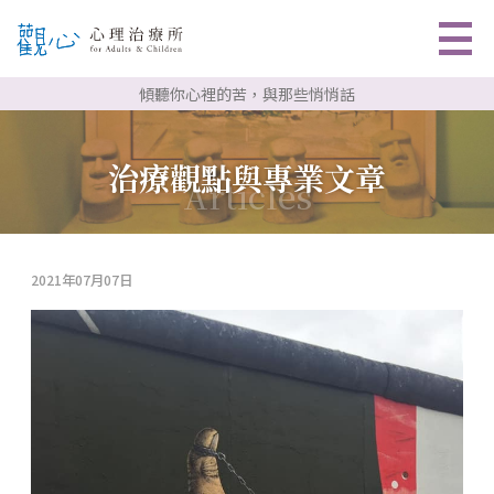
傾聽你心裡的苦，與那些悄悄話
關於我們
治療觀點與專業文章
Articles
心理治療
心理師團隊
2021年07月07日
預約諮詢
聯絡資訊
專業文章